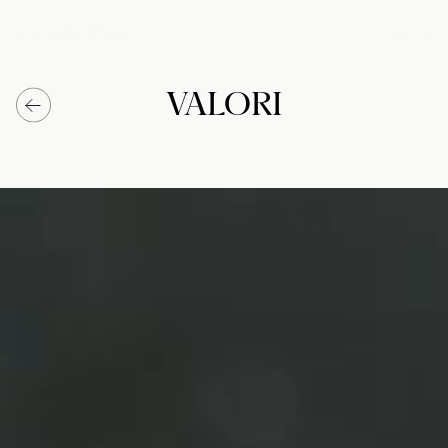
Gruppo
Storia
Valori
Eng
/
It
VALORI